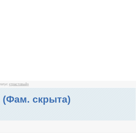
статус
«трастовый»
 (Фам. скрыта)