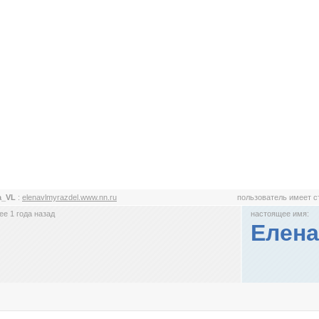
a_VL
:
elenavlmyrazdel.www.nn.ru
пользователь имеет 
е 1 года назад
настоящее имя:
Елена