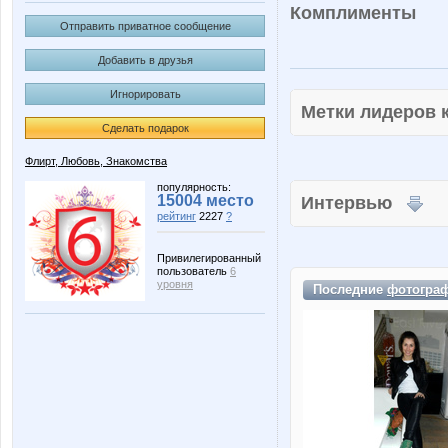
Комплименты
Отправить приватное сообщение
Добавить в друзья
Игнорировать
Метки лидеров
Сделать подарок
Флирт, Любовь, Знакомства
популярность:
15004 место
Интервью
рейтинг
2227
?
Привилегированный
пользователь
6
уровня
Последние
фотогра