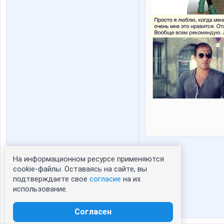
На информационном ресурсе применяются
Статистика портрета:
cookie-файлы. Оставаясь на сайте, вы
подтверждаете свое
согласие
на их
сейчас просматривают портрет - 0
использование.
зарегистрированные пользователи
посетившие портрет за 7 дней - 0
Согласен